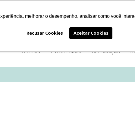
experiência, melhorar o desempenho, analisar como você intera
EÇOS
FALE CONOSCO
PRÊMIO JABUTI
INSTITUC
Recusar Cookies
Aceitar Cookies
B
O ISBN
ESTRUTURA
DECLARAÇÃO
D