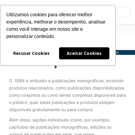
Toggl
Utilizamos cookies para oferecer melhor
navig
experiência, melhorar o desempenho, analisar
ISB
Agência Brasileira do
como você interage em nosso site e
N
personalizar conteúdo.
Expan
Nave
Recusar Cookies
Aceitar Cookies
ATRIBUIÇÃO
O ISBN é atribuído a publicações monográficas, incluindo
produtos relacionados, como publicações disponibilizadas
como conjuntos ou como séries completas disponíveis para
o público, quer estas publicações e produtos estejam
disponíveis gratuitamente ou para compra.
Além disso, seções individuais (como, por exemplo,
capítulos) de publicações monográficas, edições ou
artigos de publicações em série, que sejam