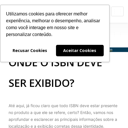
Toggl
Utilizamos cookies para oferecer melhor
navig
experiência, melhorar o desempenho, analisar
ISB
Agência Brasileira do
como você interage em nosso site e
N
personalizar conteúdo.
Expan
Nave
Recusar Cookies
Aceitar Cookies
ONDE O ISBN DEVE
SER EXIBIDO?
Até aqui, já ficou claro que todo ISBN deve estar presente
no produto a que ele se refere, certo? Então, vamos nos
aprofundar e esclarecer as principais informações sobre a
localização e a exibição corretas dessa identidade.