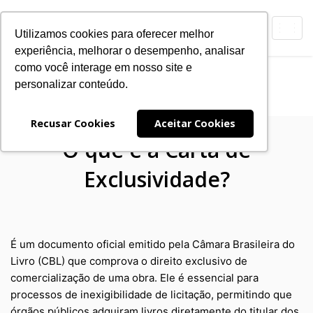
Toggl
Utilizamos cookies para oferecer melhor
navig
experiência, melhorar o desempenho, analisar
como você interage em nosso site e
Carta de Exclusividade
personalizar conteúdo.
Expanding
Navegação
Recusar Cookies
Aceitar Cookies
O que é a Carta de
Exclusividade?
É um documento oficial emitido pela Câmara Brasileira do
Livro (CBL) que comprova o direito exclusivo de
comercialização de uma obra. Ele é essencial para
processos de inexigibilidade de licitação, permitindo que
órgãos públicos adquiram livros diretamente do titular dos