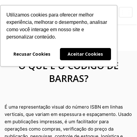
Toggl
Utilizamos cookies para oferecer melhor
navig
experiência, melhorar o desempenho, analisar
como você interage em nosso site e
Código de Barras
personalizar conteúdo.
Expanding
Navegação
Recusar Cookies
Aceitar Cookies
O QUE É O CÓDIGO DE
BARRAS?
É uma representação visual do número ISBN em linhas
verticais, que variam em espessura e espaçamento. Usado
em publicações impressas, é um facilitador para
operações como compras, verificação do preço da
publicação, pesquisas, controle de estoque, logística e