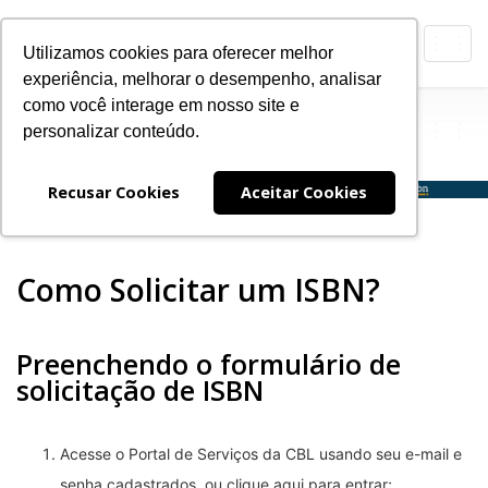
Toggl
Utilizamos cookies para oferecer melhor
navig
experiência, melhorar o desempenho, analisar
ISB
Agência Brasileira do
como você interage em nosso site e
N
personalizar conteúdo.
Expan
Nave
Recusar Cookies
Aceitar Cookies
Como Solicitar um ISBN?
Preenchendo o formulário de
solicitação de ISBN
Acesse o Portal de Serviços da CBL usando seu e-mail e
senha cadastrados, ou clique
aqui
para entrar;