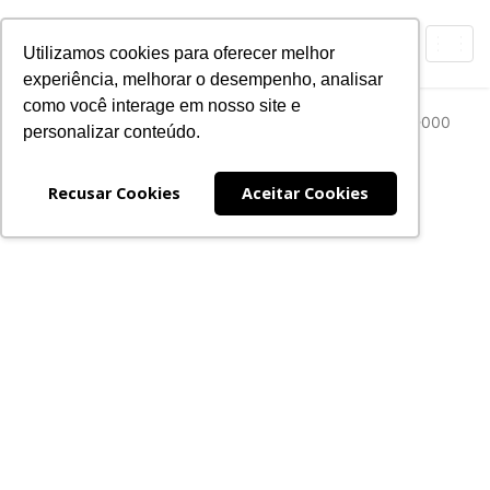
Toggl
Utilizamos cookies para oferecer melhor
navig
experiência, melhorar o desempenho, analisar
Câmara Brasileira do Livro
como você interage em nosso site e
R. Cristiano Viana, 91 - Pinheiros, São Paulo - SP, 05411-000
personalizar conteúdo.
Recusar Cookies
Aceitar Cookies