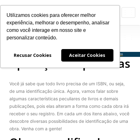
Toggl
Utilizamos cookies para oferecer melhor
navig
experiência, melhorar o desempenho, analisar
ISB
Agência Brasileira do
como você interage em nosso site e
N
personalizar conteúdo.
Expan
Nave
Recusar Cookies
Aceitar Cookies
Aplicações específicas
Você já sabe que todo livro precisa de um ISBN, ou seja,
de uma identificação única. Agora, vamos falar sobre
algumas características peculiares de livros e demais
publicações, pois elas alteram a forma como cada obra irá
receber o seu registro. Em cada um dos itens abaixo, você
descobre diversas possibilidades de identificação de uma
obra. Venha com a gente!