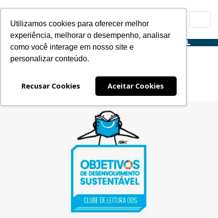
Toggl
Utilizamos cookies para oferecer melhor
navig
experiência, melhorar o desempenho, analisar
como você interage em nosso site e
Clube de Leitura
personalizar conteúdo.
ODS
Expanding
Navegação
Recusar Cookies
Aceitar Cookies