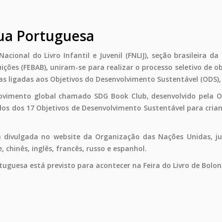
gua Portuguesa
acional do Livro Infantil e Juvenil (FNLIJ), seção brasileira da
uições (FEBAB), uniram-se para realizar o processo seletivo de 
s ligadas aos Objetivos do Desenvolvimento Sustentável (ODS)
movimento global chamado SDG Book Club, desenvolvido pela O
eúdos dos 17 Objetivos de Desenvolvimento Sustentável para cria
rá divulgada no website da Organização das Nações Unidas, ju
e, chinês, inglês, francês, russo e espanhol.
uguesa está previsto para acontecer na Feira do Livro de Bolon