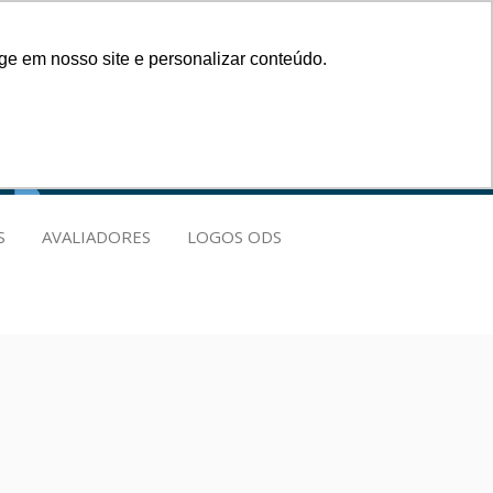
Cadastre-se
Entrar
ge em nosso site e personalizar conteúdo.
IONAL
S
AVALIADORES
LOGOS ODS