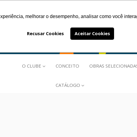
experiência, melhorar o desempenho, analisar como você intera
EÇOS
FALE CONOSCO
PRÊMIO JABUTI
INSTITUC
Recusar Cookies
Aceitar Cookies
O CLUBE
CONCEITO
OBRAS SELECIONADA
CATÁLOGO