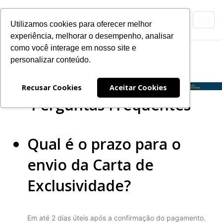
Toggl
Utilizamos cookies para oferecer melhor
navig
experiência, melhorar o desempenho, analisar
como você interage em nosso site e
Carta de Exclusividade
personalizar conteúdo.
Expanding
Navegação
Recusar Cookies
Aceitar Cookies
Perguntas Frequentes
Qual é o prazo para o
envio da Carta de
Exclusividade?
Em até 2 dias úteis após a confirmação do pagamento.