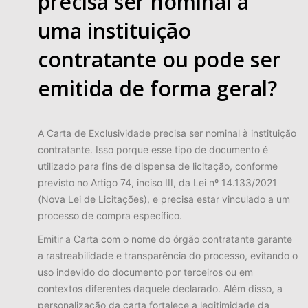
precisa ser nominal a
uma instituição
contratante ou pode ser
emitida de forma geral?
A Carta de Exclusividade precisa ser nominal à instituição
contratante. Isso porque esse tipo de documento é
utilizado para fins de dispensa de licitação, conforme
previsto no Artigo 74, inciso III, da Lei nº 14.133/2021
(Nova Lei de Licitações), e precisa estar vinculado a um
processo de compra específico.
Emitir a Carta com o nome do órgão contratante garante
a rastreabilidade e transparência do processo, evitando o
uso indevido do documento por terceiros ou em
contextos diferentes daquele declarado. Além disso, a
personalização da carta fortalece a legitimidade da