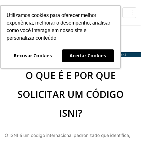
Toggl
Utilizamos cookies para oferecer melhor
navig
experiência, melhorar o desempenho, analisar
como você interage em nosso site e
ISNI
personalizar conteúdo.
Expanding
Navegação
Recusar Cookies
Aceitar Cookies
O QUE É E POR QUE
SOLICITAR UM CÓDIGO
ISNI?
O ISNI é um código internacional padronizado que identifica,