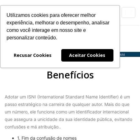
Toggl
Utilizamos cookies para oferecer melhor
navig
experiência, melhorar o desempenho, analisar
como você interage em nosso site e
ISNI
personalizar conteúdo.
Expanding
Navegação
Recusar Cookies
Aceitar Cookies
Benefícios
Adotar um ISNI (International Standard Name Identifier) é um
passo estratégico na carreira de qualquer autor. Mais do que
um número, ele funciona como um identificador internacional
que assegura a unicidade da sua identidade pública, evitando
confusões e má atribuição..
1. Fim da confusão de nomes