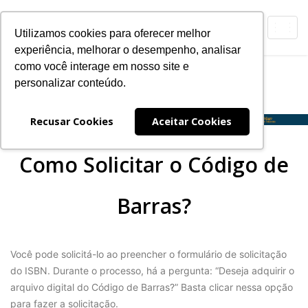
Toggl
Utilizamos cookies para oferecer melhor
navig
experiência, melhorar o desempenho, analisar
como você interage em nosso site e
Código de Barras
personalizar conteúdo.
Expanding
Navegação
Recusar Cookies
Aceitar Cookies
Como Solicitar o Código de
Barras?
Você pode solicitá-lo ao preencher o formulário de solicitação
do ISBN. Durante o processo, há a pergunta: “Deseja adquirir o
arquivo digital do Código de Barras?” Basta clicar nessa opção
para fazer a solicitação.