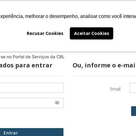
experiência, melhorar o desempenho, analisar como você intera
EÇOS
FALE CONOSCO
PRÊMIO JABUTI
INSTITUC
Recusar Cookies
Aceitar Cookies
r-se no Portal de Serviços da CBL
rados para entrar
Ou, informe o e-mai
Email
Entrar