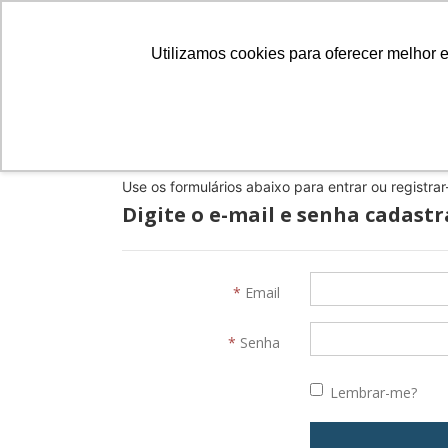
Câmara Brasileira do Livro
Utilizamos cookies para oferecer melhor 
SERVIÇOS
PR
Use os formulários abaixo para entrar ou registra
Digite o e-mail e senha cadast
Email
Senha
Lembrar-me?