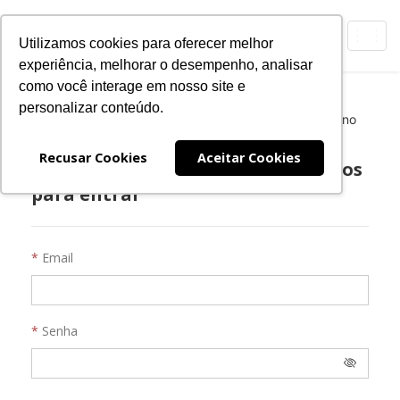
Toggl
Utilizamos cookies para oferecer melhor
navig
experiência, melhorar o desempenho, analisar
como você interage em nosso site e
personalizar conteúdo.
Use os formulários abaixo para entrar ou registrar-se no
Portal de Serviços da CBL
Recusar Cookies
Aceitar Cookies
Digite o e-mail e senha cadastrados
para entrar
Email
Senha