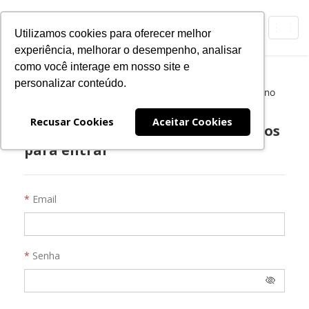
Toggl
Utilizamos cookies para oferecer melhor
navig
experiência, melhorar o desempenho, analisar
como você interage em nosso site e
personalizar conteúdo.
Use os formulários abaixo para entrar ou registrar-se no
Portal de Serviços da CBL
Recusar Cookies
Aceitar Cookies
Digite o e-mail e senha cadastrados
para entrar
Email
Senha