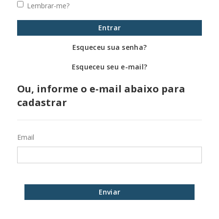
Lembrar-me?
Entrar
Esqueceu sua senha?
Esqueceu seu e-mail?
Ou, informe o e-mail abaixo para
cadastrar
Email
Enviar