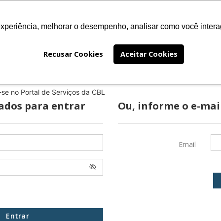
experiência, melhorar o desempenho, analisar como você intera
EÇOS
FALE CONOSCO
PRÊMIO JABUTI
INSTITUC
Recusar Cookies
Aceitar Cookies
r-se no Portal de Serviços da CBL
rados para entrar
Ou, informe o e-mai
Email
Entrar