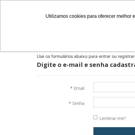
Câmara Brasileira do Livro
Utilizamos cookies para oferecer melhor 
SERVIÇOS
PR
Use os formulários abaixo para entrar ou registra
Digite o e-mail e senha cadast
Email
Senha
Lembrar-me?