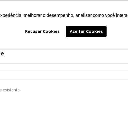
experiência, melhorar o desempenho, analisar como você intera
EÇOS
FALE CONOSCO
PRÊMIO JABUTI
INSTITUC
Recusar Cookies
Aceitar Cookies
te
a existente