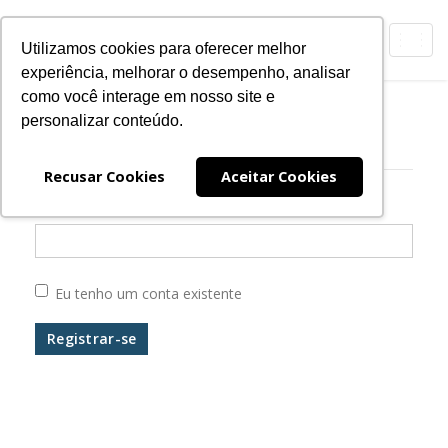
Toggl
Utilizamos cookies para oferecer melhor
navig
experiência, melhorar o desempenho, analisar
como você interage em nosso site e
personalizar conteúdo.
Entrar com um código de convite
Recusar Cookies
Aceitar Cookies
Código de convite
Eu tenho um conta existente
Registrar-se