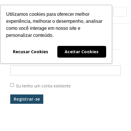
Toggl
Utilizamos cookies para oferecer melhor
navig
experiência, melhorar o desempenho, analisar
como você interage em nosso site e
personalizar conteúdo.
Entrar com um código de convite
Recusar Cookies
Aceitar Cookies
Código de convite
Eu tenho um conta existente
Registrar-se