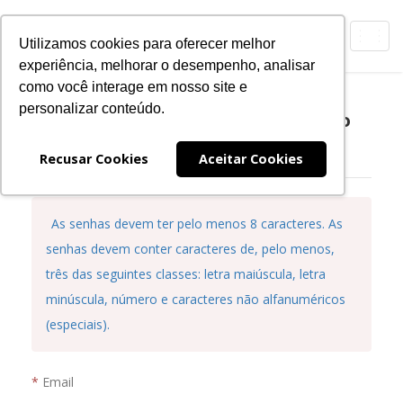
Toggl
Utilizamos cookies para oferecer melhor
navig
experiência, melhorar o desempenho, analisar
como você interage em nosso site e
personalizar conteúdo.
Registre sua senha para acesso ao
Portal de Serviços da CBL
Recusar Cookies
Aceitar Cookies
As senhas devem ter pelo menos 8 caracteres. As
senhas devem conter caracteres de, pelo menos,
três das seguintes classes: letra maiúscula, letra
minúscula, número e caracteres não alfanuméricos
(especiais).
Email