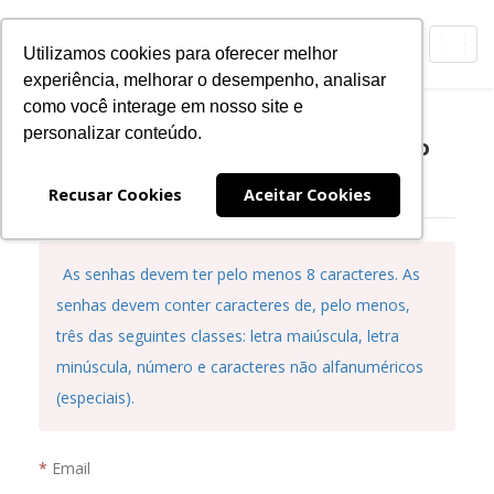
Toggl
Utilizamos cookies para oferecer melhor
navig
experiência, melhorar o desempenho, analisar
como você interage em nosso site e
personalizar conteúdo.
Registre sua senha para acesso ao
Portal de Serviços da CBL
Recusar Cookies
Aceitar Cookies
As senhas devem ter pelo menos 8 caracteres. As
senhas devem conter caracteres de, pelo menos,
três das seguintes classes: letra maiúscula, letra
minúscula, número e caracteres não alfanuméricos
(especiais).
Email