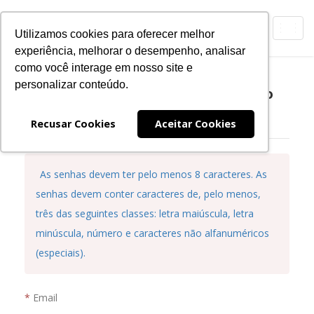
Toggl
Utilizamos cookies para oferecer melhor
navig
experiência, melhorar o desempenho, analisar
como você interage em nosso site e
personalizar conteúdo.
Registre sua senha para acesso ao
Portal de Serviços da CBL
Recusar Cookies
Aceitar Cookies
As senhas devem ter pelo menos 8 caracteres. As
senhas devem conter caracteres de, pelo menos,
três das seguintes classes: letra maiúscula, letra
minúscula, número e caracteres não alfanuméricos
(especiais).
Email